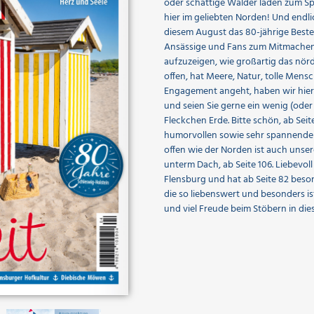
oder schattige Wälder laden zum Spaz
hier im geliebten Norden! Und endli
diesem August das 80-jährige Beste
Ansässige und Fans zum Mitmachen m
aufzuzeigen, wie großartig das nörd
offen, hat Meere, Natur, tolle Men
Engagement angeht, haben wir hier o
und seien Sie gerne ein wenig (oder
Fleckchen Erde. Bitte schön, ab Seite
humorvollen sowie sehr spannende
offen wie der Norden ist auch unser
unterm Dach, ab Seite 106. Liebevo
Flensburg und hat ab Seite 82 beso
die so liebenswert und besonders ist
und viel Freude beim Stöbern in die