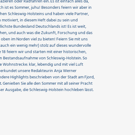
ieren oder Radfahren ein. Es ist einfach alles da,
ch ist es Sommer, juhu! Besonders feiern wir aber in
hen Schleswig-Holsteins und haben viele Partner,
otiviert, in diesem Heft dabei zu sein und
lichste Bundesland Deutschlands ist! Es ist weit,
schen, und auch was die Zukunft, Forschung und das
ben im Norden viel zu bieten! Feiern Sie mit uns
 auch ein wenig mehr) stolz auf dieses wundervolle
 18 feiern wir und starten mit einer historischen,
n Bestandsaufnahme von Schleswig-Holstein. So
e Wohnstrecke: klar, lebendig und mit viel Luft
ll erkundet unsere Redakteurin Anja Werner
ndere Highlights beschrieben von der Stadt am Fjord,
. Genießen Sie alle den Sommer mit all seiner Pracht
ser Ausgabe, die Schleswig-Holstein hochleben lässt.