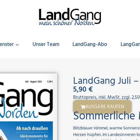
enster
Unser Team
LandGang-Abo
LangGa
LandGang Juli –
5,90 €
Bruttopreis, inkl. MwSt. zzgl. 2,5
AUSGABE KAUFEN
Sommerliche 
Blitzblauer Himmel, warme Sonnens
Herzen hüpfen. Im Landesinneren l